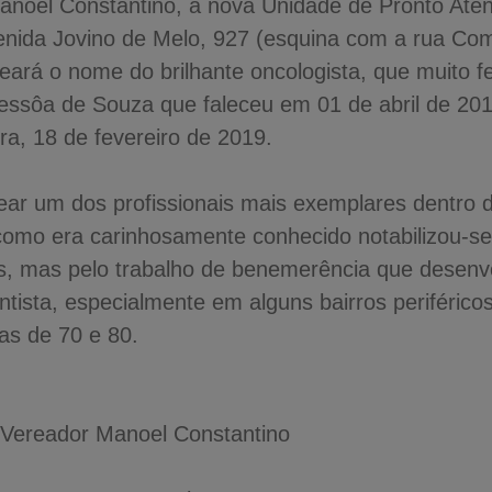
anoel Constantino, a nova Unidade de Pronto At
venida Jovino de Melo, 927 (esquina com a rua Co
ará o nome do brilhante oncologista, que muito f
Pessôa de Souza que faleceu em 01 de abril de 20
ra, 18 de fevereiro de 2019.
ear um dos profissionais mais exemplares dentro 
como era carinhosamente conhecido notabilizou-se
s, mas pelo trabalho de benemerência que desenv
tista, especialmente em alguns bairros periféric
as de 70 e 80.
 Vereador Manoel Constantino