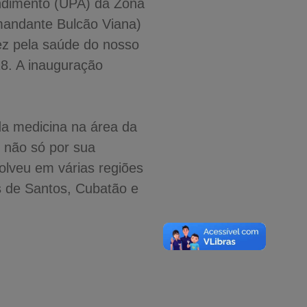
endimento (UPA) da Zona
mandante Bulcão Viana)
ez pela saúde do nosso
18. A inauguração
da medicina na área da
 não só por sua
olveu em várias regiões
os de Santos, Cubatão e