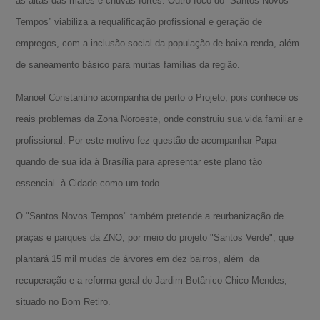
as altas das marés e chuvas fortes. Outro foco do “Santos Novos
Tempos” viabiliza a requalificação profissional e geração de
empregos, com a inclusão social da população de baixa renda, além
de saneamento básico para muitas famílias da região.
Manoel Constantino acompanha de perto o Projeto, pois conhece os
reais problemas da Zona Noroeste, onde construiu sua vida familiar e
profissional. Por este motivo fez questão de acompanhar Papa
quando de sua ida à Brasília para apresentar este plano tão
essencial à Cidade como um todo.
O "Santos Novos Tempos" também pretende a reurbanização de
praças e parques da ZNO, por meio do projeto "Santos Verde", que
plantará 15 mil mudas de árvores em dez bairros, além da
A-
recuperação e a reforma geral do Jardim Botânico Chico Mendes,
A
situado no Bom Retiro.
A+