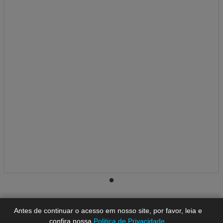
A-
A
A+
Antes de continuar o acesso em nosso site, por favor, leia e
confira nossa
Politica de Privacidade
.