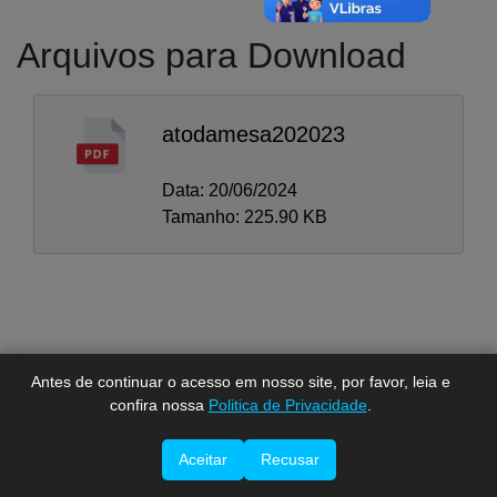
Arquivos para Download
atodamesa202023
Data: 20/06/2024
A-
Tamanho: 225.90 KB
A
A+
Antes de continuar o acesso em nosso site, por favor, leia e
confira nossa
Politica de Privacidade
.
Imprimir esta página.
Aceitar
Recusar