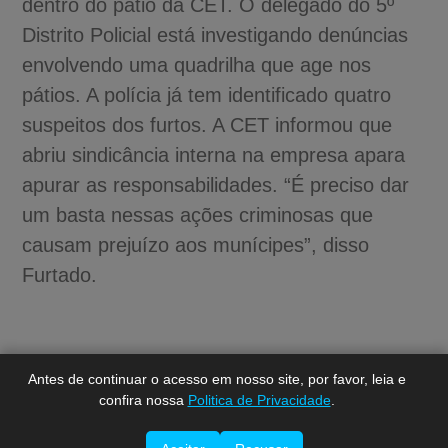
dentro do pátio da CET. O delegado do 5º
Distrito Policial está investigando denúncias
envolvendo uma quadrilha que age nos
pátios. A polícia já tem identificado quatro
suspeitos dos furtos. A CET informou que
abriu sindicância interna na empresa apara
apurar as responsabilidades. “É preciso dar
um basta nessas ações criminosas que
A-
causam prejuízo aos munícipes”, disso
A
Furtado.
A+
Assessoria – tel 3211.4133
Antes de continuar o acesso em nosso site, por favor, leia e
confira nossa
Politica de Privacidade
.