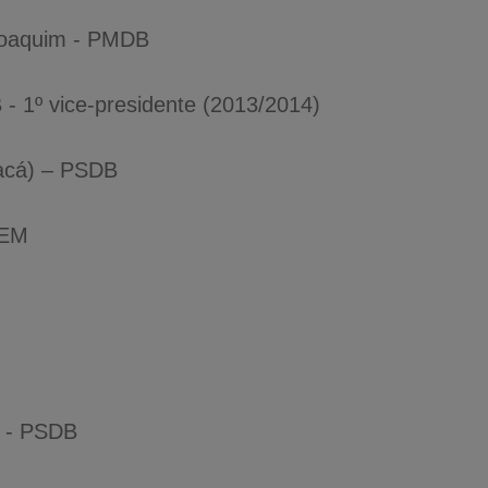
Joaquim - PMDB
- 1º vice-presidente (2013/2014)
Cacá) – PSDB
DEM
r - PSDB