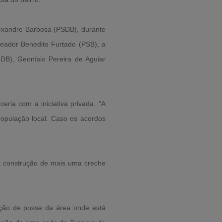
 Alexandre Barbosa (PSDB), durante
reador Benedito Furtado (PSB), a
DB), Geonísio Pereira de Aguiar
eria com a iniciativa privada. "A
população local. Caso os acordos
a construção de mais uma creche
ação de posse da área onde está