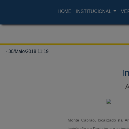
HOME
INSTITUCIONAL
VE
- 30/Maio/2018 11:19
I
A
Monte Cabrão, localizado na Ár
instalação do Portinho e a cober