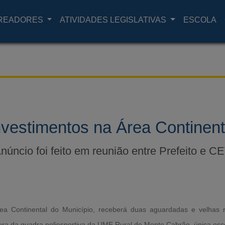
READORES
ATIVIDADES LEGISLATIVAS
ESCOLA
nvestimentos na Área Continent
núncio foi feito em reunião entre Prefeito e C
ea Continental do Município, receberá duas aguardadas e velhas 
tura da quadra poliesportiva da UME Rural de Monte Cabrão, única esco