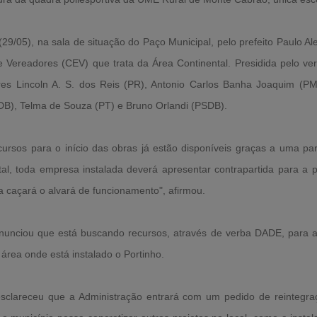
a (29/05), na sala de situação do Paço Municipal, pelo prefeito Paulo
 Vereadores (CEV) que trata da Área Continental. Presidida pelo ve
s Lincoln A. S. dos Reis (PR), Antonio Carlos Banha Joaquim (PM
B), Telma de Souza (PT) e Bruno Orlandi (PSDB).
ursos para o início das obras já estão disponíveis graças a uma parc
ntal, toda empresa instalada deverá apresentar contrapartida para a 
a caçará o alvará de funcionamento", afirmou.
unciou que está buscando recursos, através de verba DADE, para 
área onde está instalado o Portinho.
esclareceu que a Administração entrará com um pedido de reintegr