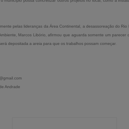
 o município possa concretizar outros projetos no local, como a ins
mente pelas lideranças da Área Continental, a desassoreação do Rio M
Ambiente, Marcos Libório, afirmou que aguarda somente um parecer 
 será depositada a areia para que os trabalhos possam começar.
do@gmail.com
 de Andrade