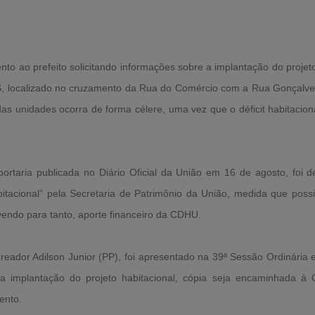
 ao prefeito solicitando informações sobre a implantação do projeto
, localizado no cruzamento da Rua do Comércio com a Rua Gonçalves
das unidades ocorra de forma célere, uma vez que o déficit habitaci
rtaria publicada no Diário Oficial da União em 16 de agosto, foi de
itacional” pela Secretaria de Patrimônio da União, medida que possibi
avendo para tanto, aporte financeiro da CDHU.
reador Adilson Junior (PP), foi apresentado na 39ª Sessão Ordinária e 
ara implantação do projeto habitacional, cópia seja encaminhada 
ento.