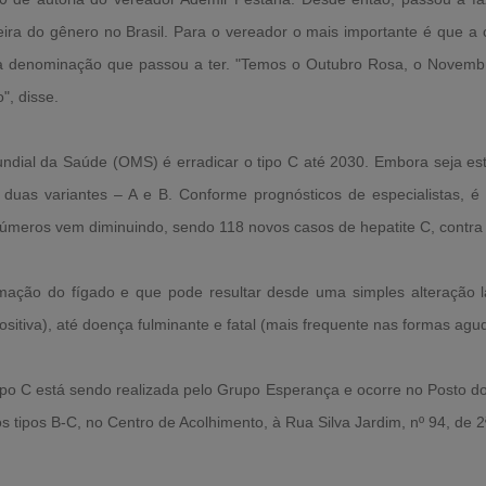
meira do gênero no Brasil. Para o vereador o mais importante é que a
a denominação que passou a ter. "Temos o Outubro Rosa, o Novembro
", disse.
ndial da Saúde (OMS) é erradicar o tipo C até 2030. Embora seja este
 duas variantes – A e B. Conforme prognósticos de especialistas, é
 números vem diminuindo, sendo 118 novos casos de hepatite C, contr
amação do fígado e que pode resultar desde uma simples alteração la
sitiva), até doença fulminante e fatal (mais frequente nas formas agu
po C está sendo realizada pelo Grupo Esperança e ocorre no Posto 
 os tipos B-C, no Centro de Acolhimento, à Rua Silva Jardim, nº 94, de 2