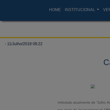
HOME
INSTITUCIONAL
VE
- 11/Julho/2018 08:22
C
Intitulada atualmente de "Julho A
por meio da lei municipal nº 19