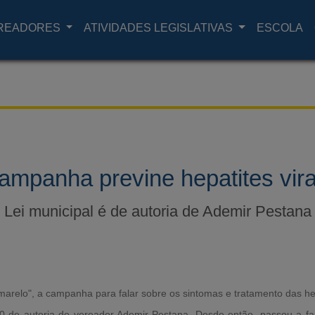
READORES
ATIVIDADES LEGISLATIVAS
ESCOLA
ampanha previne hepatites vira
Lei municipal é de autoria de Ademir Pestana
marelo", a campanha para falar sobre os sintomas e tratamento das hep
90 de autoria do vereador Ademir Pestana. Desde então, passou a faze