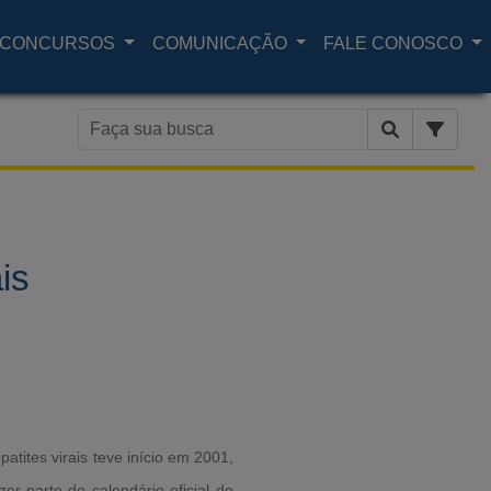
CONCURSOS
COMUNICAÇÃO
FALE CONOSCO
is
atites virais teve início em 2001,
r parte do calendário oficial do