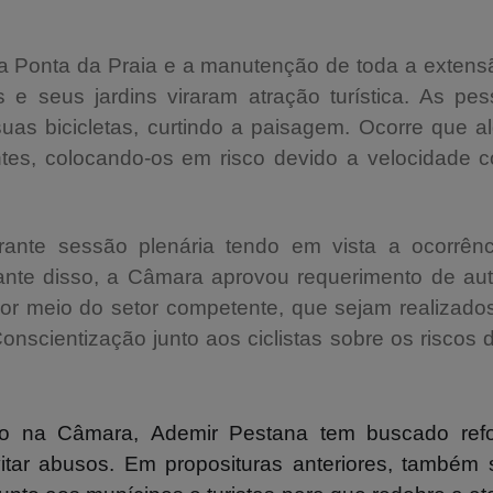
a Ponta da Praia e a manutenção de toda a extensão
s e seus jardins viraram atração turística. As p
uas bicicletas, curtindo a paisagem. Ocorre que al
ntes, colocando-os em risco devido a velocidade 
rante sessão plenária tendo em vista a ocorrênc
iante disso, a Câmara aprovou requerimento de au
or meio do setor competente, que sejam realizado
cientização junto aos ciclistas sobre os riscos 
ho na Câmara,
Ademir Pestana tem buscado
ref
tar abusos. Em proposituras anteriores
,
também s