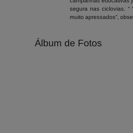
campanhas educativas ju
segura nas ciclovias
.
“ 
muito apressados”, obse
Álbum de Fotos