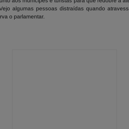
nto aos munícipes e turistas
para que redobre a at
Vejo algumas pessoas distraídas quando atravessam
rva o parlamentar.