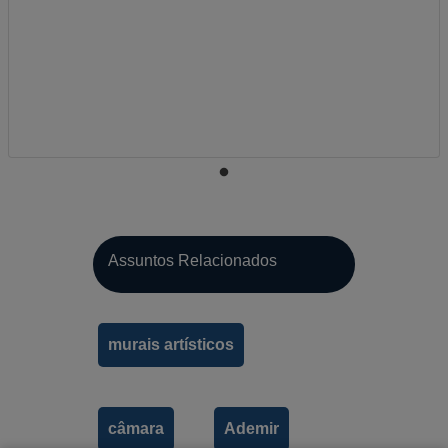
Assuntos Relacionados
A-
murais artísticos
A
A+
câmara
Ademir