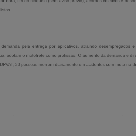
or hora, fim do bloqueio (sem aviso prévio), acordos coletivos e de
clistas.
demanda pela entrega por aplicativos, atraindo desempregados e 
ência, adotam o motofrete como profissão. O aumento da demanda é di
 DPVAT, 33 pessoas morrem diariamente em acidentes com moto no Bra