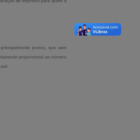
soneração de impostos para quem a
principalmente jovens, que sem
retamente proporcional ao número
sil.