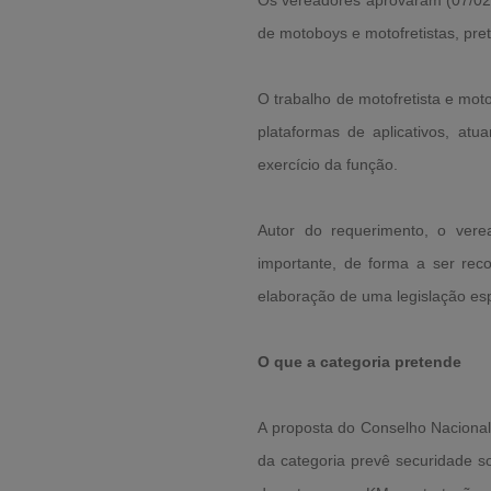
Os vereadores aprovaram (07/02)
de motoboys e motofretistas, pret
O trabalho de motofretista e mot
plataformas de aplicativos, a
exercício da função.
Autor do requerimento, o vere
importante, de forma a ser reco
elaboração de uma legislação esp
O que a categoria pretende
A proposta do Conselho Nacional
da categoria prevê securidade soc