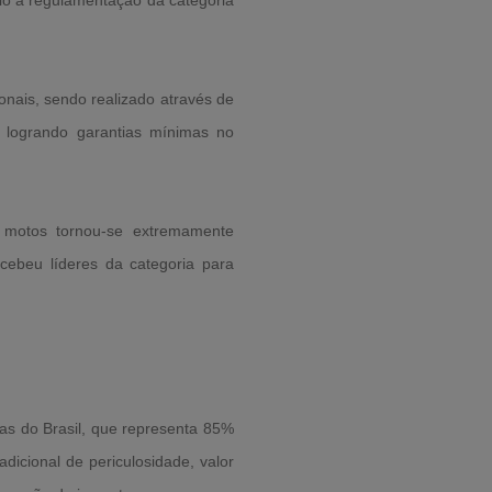
io à regulamentação da categoria
onais, sendo realizado através de
 logrando garantias mínimas no
m motos tornou-se extremamente
ecebeu líderes da categoria para
as do Brasil, que representa 85%
adicional de periculosidade, valor