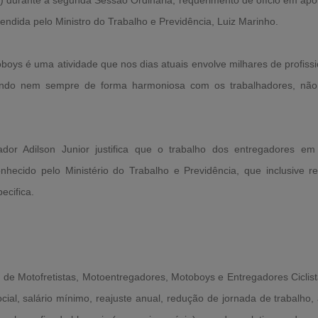
 durante a segunda Sessão Ordinária, requerimento de ofício em apo
endida pelo Ministro do Trabalho e Previdência, Luiz Marinho.
oboys é uma atividade que nos dias atuais envolve milhares de profissi
tuando nem sempre de forma harmoniosa com os trabalhadores, não
ador Adilson Junior justifica que o trabalho dos entregadores e
nhecido pelo Ministério do Trabalho e Previdência, que inclusive r
ecifica.
 de Motofretistas, Motoentregadores, Motoboys e Entregadores Ciclist
ial, salário mínimo, reajuste anual, redução de jornada de trabalho, 