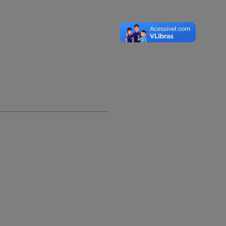
A-
A
A+