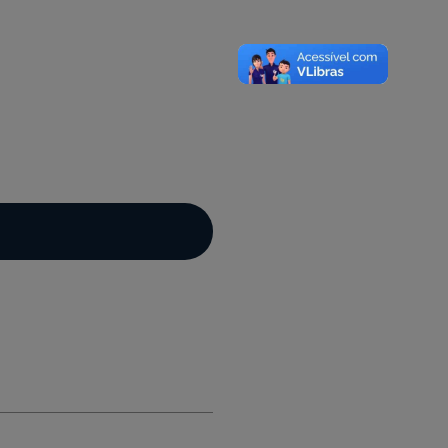
A-
A
A+