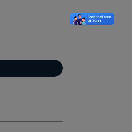
A-
A
A+