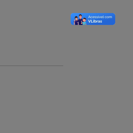
A-
A
A+