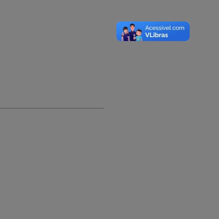
A-
A
A+