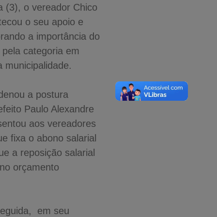
a (3), o vereador Chico
tecou o seu apoio e
brando a importância do
 pela categoria em
a municipalidade.
denou a postura
efeito Paulo Alexandre
sentou aos vereadores
ue fixa o abono salarial
e a reposição salarial
 no orçamento
 seguida, em seu