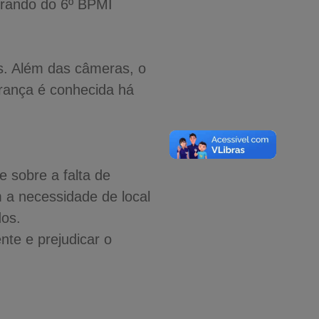
obrando do 6º BPMI
as. Além das câmeras, o
urança é conhecida há
 sobre a falta de
 a necessidade de local
dos.
te e prejudicar o