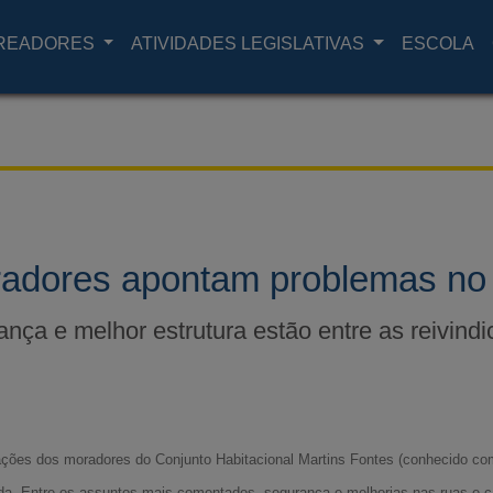
READORES
ATIVIDADES LEGISLATIVAS
ESCOLA
adores apontam problemas no
nça e melhor estrutura estão entre as reivind
cações dos moradores do Conjunto Habitacional Martins Fontes (conhecido co
cida. Entre os assuntos mais comentados, segurança e melhorias nas ruas e 