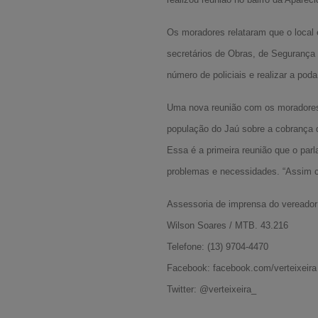
Os moradores relataram que o local é
secretários de Obras, de Segurança
número de policiais e realizar a poda
Uma nova reunião com os moradores 
população do Jaú sobre a cobrança q
Essa é a primeira reunião que o parl
problemas e necessidades. “Assim c
Assessoria de imprensa do vereador 
Wilson Soares / MTB. 43.216
Telefone: (13) 9704-4470
Facebook: facebook.com/verteixeira
Twitter: @verteixeira_