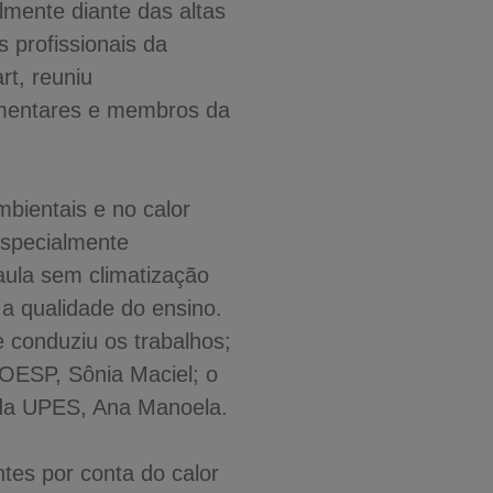
lmente diante das altas
 profissionais da
rt, reuniu
rlamentares e membros da
bientais e no calor
especialmente
aula sem climatização
 a qualidade do ensino.
 conduziu os trabalhos;
OESP, Sônia Maciel; o
 da UPES, Ana Manoela.
ntes por conta do calor