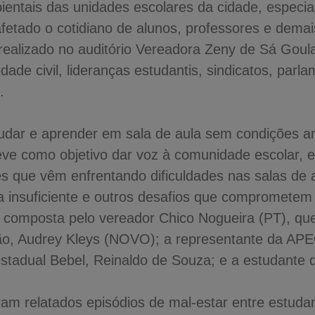
entais das unidades escolares da cidade, especia
etado o cotidiano de alunos, professores e demais
ealizado no auditório Vereadora Zeny de Sá Goula
dade civil, lideranças estudantis, sindicatos, pa
.
ar e aprender em sala de aula sem condições am
teve como objetivo dar voz à comunidade escolar, 
s que vêm enfrentando dificuldades nas salas de 
a insuficiente e outros desafios que comprometem
i composta pelo vereador Chico Nogueira (PT), que
ão, Audrey Kleys (NOVO); a representante da APE
stadual Bebel, Reinaldo de Souza; e a estudante
ram relatados episódios de mal-estar entre estuda