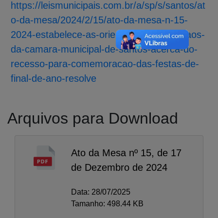
https://leismunicipais.com.br/a/sp/s/santos/at
o-da-mesa/2024/2/15/ato-da-mesa-n-15-
2024-estabelece-as-orientacoes-aos-orgaos-
da-camara-municipal-de-santos-acerca-do-
recesso-para-comemoracao-das-festas-de-
final-de-ano-resolve
Arquivos para Download
Ato da Mesa nº 15, de 17
de Dezembro de 2024
A-
A
Data: 28/07/2025
A+
Tamanho: 498.44 KB