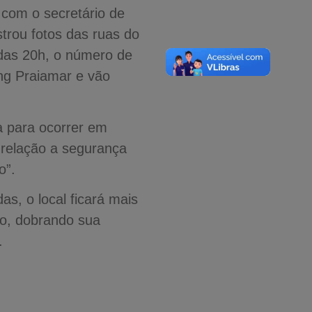
 com o secretário de
trou fotos das ruas do
 das 20h, o número de
ng Praiamar e vão
a para ocorrer em
 relação a segurança
o”.
s, o local ficará mais
ão, dobrando sua
.
A-
A
A+