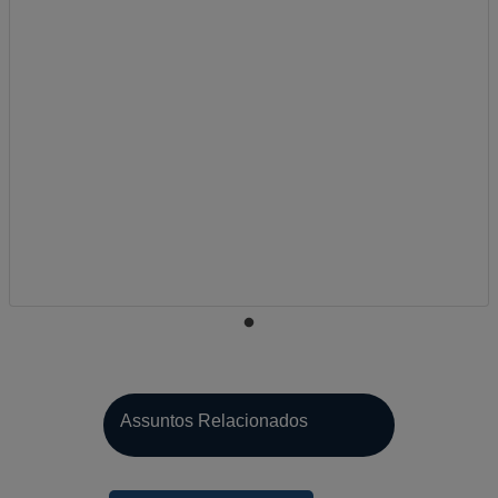
A-
Assuntos Relacionados
A
A+