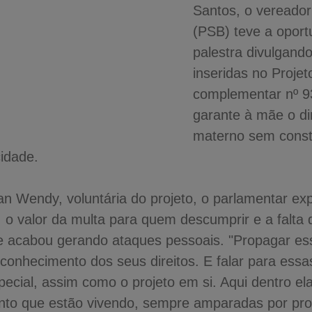
Santos, o vereador 
(PSB) teve a oport
palestra divulgand
inseridas no Projet
complementar nº 93
garante à mãe o di
materno sem const
cidade.
ian Wendy, voluntária do projeto, o parlamentar ex
i, o valor da multa para quem descumprir e a falt
ue acabou gerando ataques pessoais. "Propagar es
onhecimento dos seus direitos. E falar para essa
ecial, assim como o projeto em si. Aqui dentro e
to que estão vivendo, sempre amparadas por prof