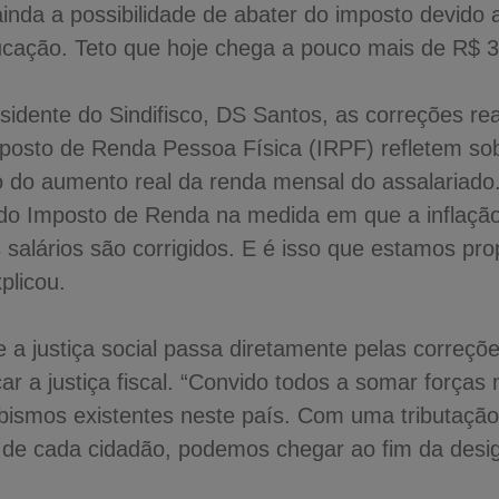
inda a possibilidade de abater do imposto devido 
ação. Teto que hoje chega a pouco mais de R$ 3
esidente do Sindifisco, DS Santos, as correções r
mposto de Renda Pessoa Física (IRPF) refletem so
o do aumento real da renda mensal do assalariad
la do Imposto de Renda na medida em que a inflação
salários são corrigidos. E é isso que estamos pro
xplicou.
e a justiça social passa diretamente pelas correçõe
ar a justiça fiscal. “Convido todos a somar forças 
ismos existentes neste país. Com uma tributação 
 de cada cidadão, podemos chegar ao fim da desig