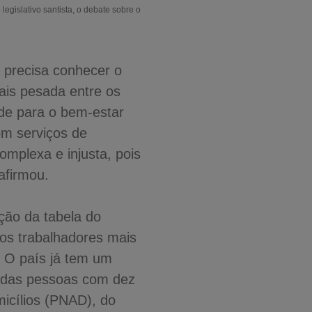
egislativo santista, o debate sobre o
 precisa conhecer o
mais pesada entre os
de para o bem-estar
om serviços de
omplexa e injusta, pois
afirmou.
eção da tabela do
dos trabalhadores mais
. O país já tem um
l das pessoas com dez
icílios (PNAD), do