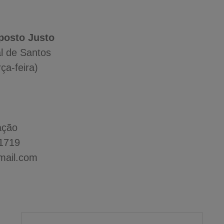
posto Justo
l de Santos
ça-feira)
ação
*1719
mail.com