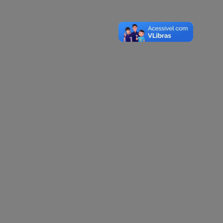
A-
A
A+