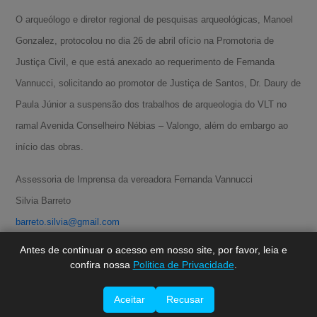
O arqueólogo e diretor regional de pesquisas arqueológicas, Manoel
Gonzalez, protocolou no dia 26 de abril ofício na Promotoria de
Justiça Civil, e que está anexado ao requerimento de Fernanda
Vannucci, solicitando ao promotor de Justiça de Santos, Dr. Daury de
Paula Júnior a suspensão dos trabalhos de arqueologia do VLT no
ramal Avenida Conselheiro Nébias – Valongo, além do embargo ao
A-
início das obras.
A
Assessoria de Imprensa da vereadora Fernanda Vannucci
A+
Silvia Barreto
barreto.silvia@gmail.com
(13) 3211-4165 / 7803-4968 (ID: 85*19414)
Antes de continuar o acesso em nosso site, por favor, leia e
confira nossa
Politica de Privacidade
.
Aceitar
Recusar
Imprimir esta página.