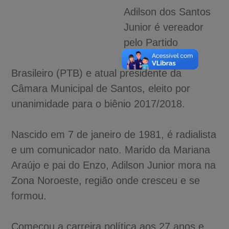
Adilson dos Santos
Junior é vereador
pelo Partido
Trabalhista
Brasileiro (PTB) e atual presidente da
Câmara Municipal de Santos, eleito por
unanimidade para o biênio 2017/2018.
Nascido em 7 de janeiro de 1981, é radialista
e um comunicador nato. Marido da Mariana
Araújo e pai do Enzo, Adilson Junior mora na
Zona Noroeste, região onde cresceu e se
formou.
A-
Começou a carreira política aos 27 anos e
A