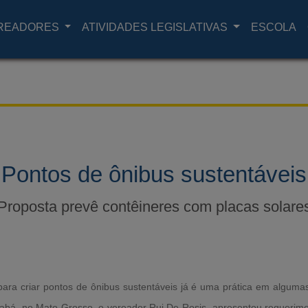
READORES
ATIVIDADES LEGISLATIVAS
ESCOLA
Pontos de ônibus sustentáveis
Proposta prevê contêineres com placas solare
 para criar pontos de ônibus sustentáveis já é uma prática em alguma
iabá, no Mato Grosso, o vereador Rui De Rosis apresentou requerime