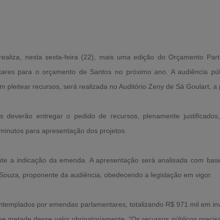
ealiza, nesta sexta-feira (22), mais uma edição do Orçamento Parti
ares para o orçamento de Santos no próximo ano. A audiência púb
m pleitear recursos, será realizada no Auditório Zeny de Sá Goulart, a 
es deverão entregar o pedido de recursos, plenamente justificados,
o minutos para apresentação dos projetos.
nte a indicação da emenda. A apresentação será analisada com base 
ouza, proponente da audiência, obedecendo a legislação em vigor.
ntemplados por emendas parlamentares, totalizando R$ 971 mil em inv
be metade desse valor obrigatoriamente. “Os recursos públicos precis