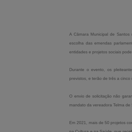
A Câmara Municipal de Santos r
escolha das emendas parlament
entidades e projetos sociais pode
Durante o evento, os pleiteant
previstos, e terão de três a cinc
O envio de solicitação não gara
mandato da vereadora Telma de S
Em 2021, mais de 50 projetos co
na Cultura e na Saúde, que rece