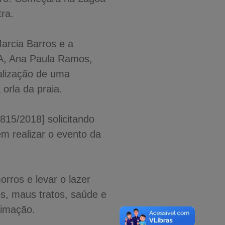
ra.
arcia Barros e a
A, Ana Paula Ramos,
alização de uma
orla da praia.
815/2018] solicitando
m realizar o evento da
rros e levar o lazer
os, maus tratos, saúde e
timação.