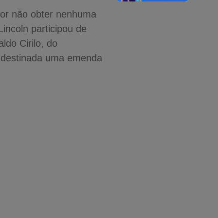
por não obter nenhuma
Lincoln participou de
ldo Cirilo, do
rá destinada uma emenda