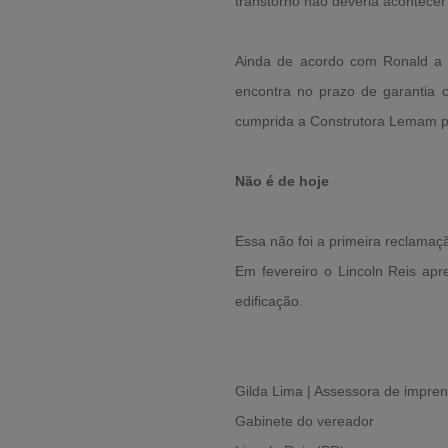
transtorno não deveria acontecer"
Ainda de acordo com Ronald a e
encontra no prazo de garantia 
cumprida a Construtora Lemam p
Não é de hoje
Essa não foi a primeira reclamaçã
Em fevereiro o Lincoln Reis ap
edificação.
Gilda Lima | Assessora de impre
Gabinete do vereador