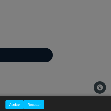
A-
A
A+
Aceitar
Recusar