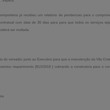
, explica.
mpreiteira já recebeu um relatório de pendencias para o cumprime
contratual com data de 30 dias para para que todos os serviços s
oderá ser multada.
o do vereador junto ao Executivo para que a manutenção da Vila Criati
resentou requerimento [813/2018 ] cobrando a construtora para o co
nsa