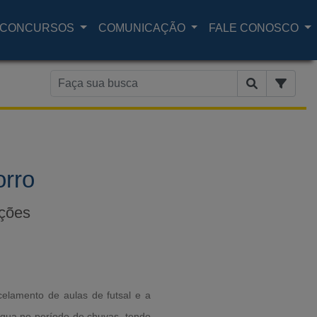
CONCURSOS
COMUNICAÇÃO
FALE CONOSCO
orro
ações
celamento de aulas de futsal e a
´água no período de chuvas, tendo