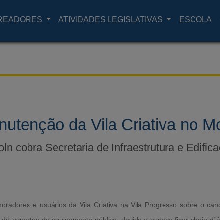
READORES
ATIVIDADES LEGISLATIVAS
ESCOLA
utenção da Vila Criativa no M
oln cobra Secretaria de Infraestrutura e Edific
radores e usuários da Vila Criativa na Vila Progresso sobre o can
a de esportes do equipamento público, devido o espaço ficar cheio d