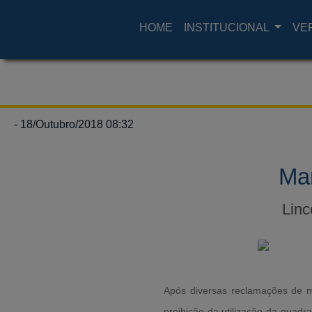
HOME
INSTITUCIONAL
VE
- 18/Outubro/2018 08:32
Man
Linc
Após diversas reclamações de mo
proibição da utilização da quadr