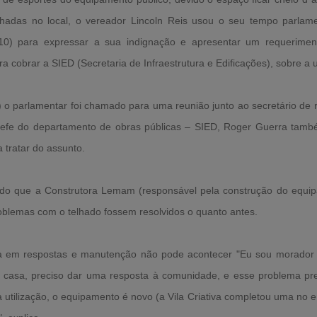
hadas no local, o vereador Lincoln Reis usou o seu tempo parlame
/10) para expressar a sua indignação e apresentar um requerimen
a cobrar a SIED (Secretaria de Infraestrutura e Edificações), sobre a 
) o parlamentar foi chamado para uma reunião junto ao secretário de r
hefe do departamento de obras públicas – SIED, Roger Guerra tam
a tratar do assunto.
ado que a Construtora Lemam (responsável pela construção do equip
oblemas com o telhado fossem resolvidos o quanto antes.
a em respostas e manutenção não pode acontecer "Eu sou morador d
 casa, preciso dar uma resposta à comunidade, e esse problema prec
a utilização, o equipamento é novo (a Vila Criativa completou uma no 