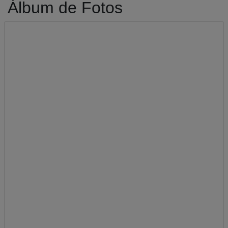
Álbum de Fotos
A-
A