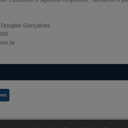
r Douglas Gonçalves
4295
com.br
ves