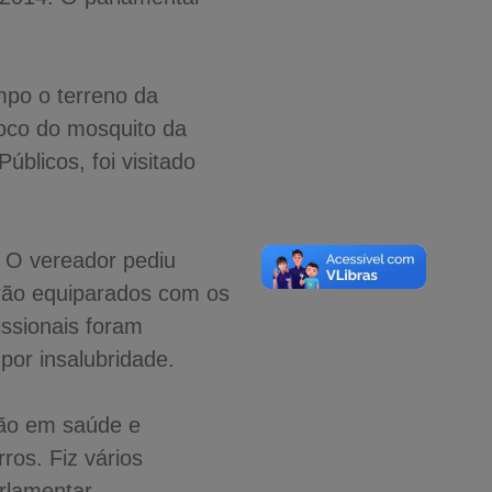
mpo o terreno da
foco do mosquito da
blicos, foi visitado
 O vereador pediu
erão equiparados com os
issionais foram
por insalubridade.
ção em saúde e
os. Fiz vários
rlamentar.