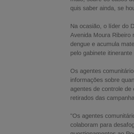
quis saber ainda, se ho
Na ocasião, o líder do
Avenida Moura Ribeiro n
dengue e acumula materi
pelo gabinete itinerant
Os agentes comunitário
informações sobre quan
agentes de controle de 
retirados das campanhas
"Os agentes comunitár
colaboram para desafog
questionamentos ao Pod