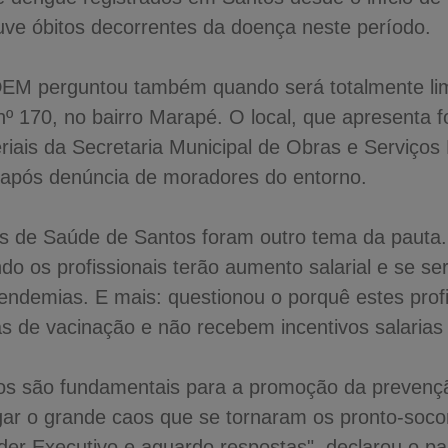
uve óbitos decorrentes da doença neste período.
 DEM perguntou também quando será totalmente li
º 170, no bairro Marapé. O local, que apresenta 
ais da Secretaria Municipal de Obras e Serviços Pú
e após denúncia de moradores do entorno.
s de Saúde de Santos foram outro tema da pauta.
do os profissionais terão aumento salarial e se s
endemias. E mais: questionou o porquê estes prof
 de vacinação e não recebem incentivos salarias 
ios são fundamentais para a promoção da preven
ar o grande caos que se tornaram os pronto-socorr
er Executivo e aguardo respostas", declarou o pa