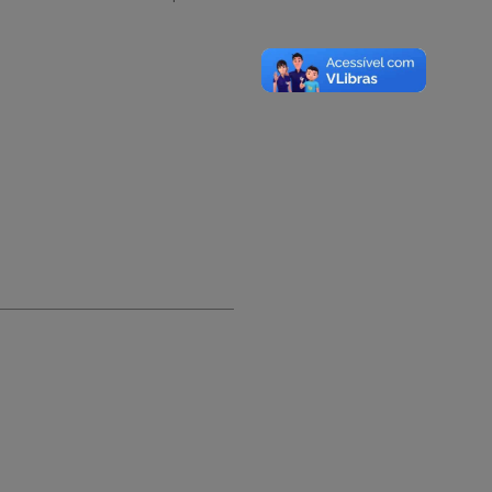
A-
A
A+