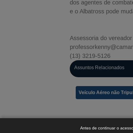
dos agentes de combate
e o Albatross pode muda
Assessoria do vereado
professorkenny@camara
(13) 3219-5126
Assuntos Relacionados
Veículo Aéreo não Trip
Antes de continuar o acesso 