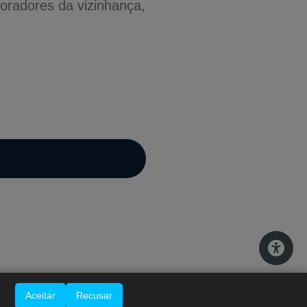
oradores da vizinhança,
A-
A
A+
Aceitar
Recusar