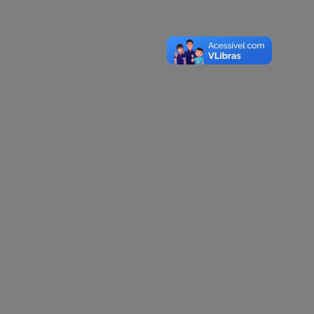
A-
A
A+