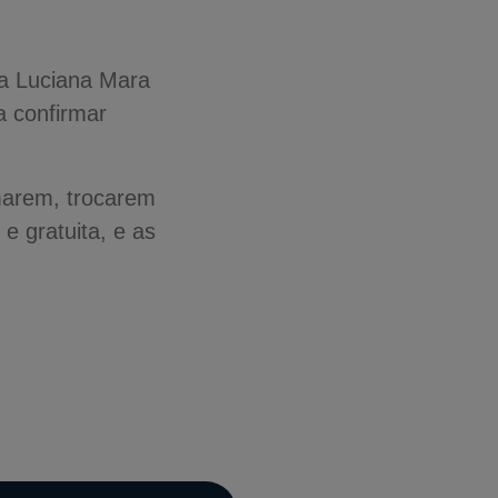
ta Luciana Mara
 a confirmar
marem, trocarem
e gratuita, e as
A-