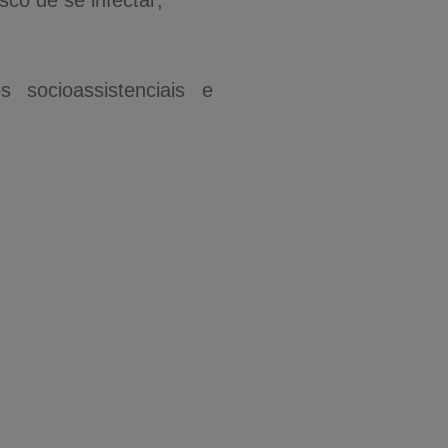
sco de se infectar;
 socioassistenciais e