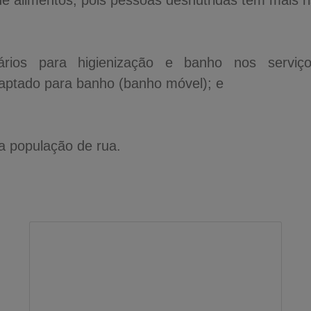
de alimentos, pois pessoas desnutridas têm mais ri
rios para higienização e banho nos serviços
adaptado para banho (banho móvel); e
da população de rua.