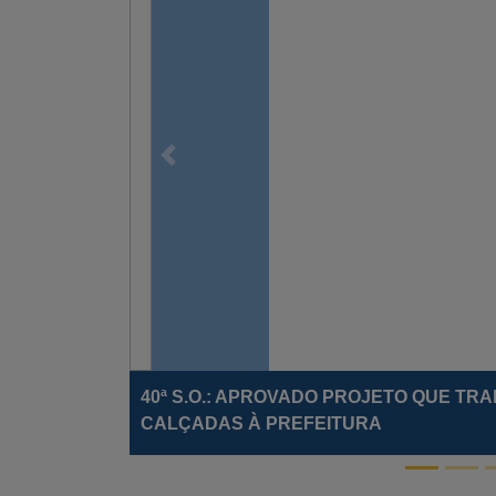
Previous
Obras da nova sede da Escola do Legisl
conclusão