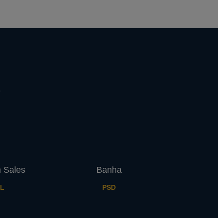
e
n Sales
Banha
L
PSD