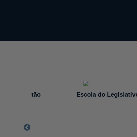
aria de Gestão
Escola do Legislativ