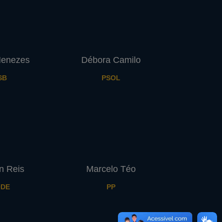
Menezes
Débora Camilo
SB
PSOL
n Reis
Marcelo Téo
DE
PP