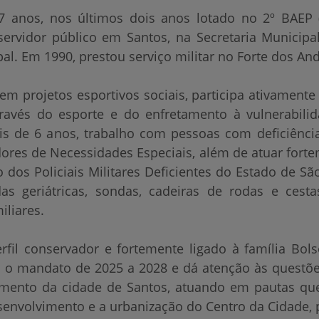
 27 anos, nos últimos dois anos lotado no 2º BAEP
a servidor público em Santos, na Secretaria Municip
l. Em 1990, prestou serviço militar no Forte dos An
m projetos esportivos sociais, participa ativamente
ravés do esporte e do enfretamento à vulnerabilid
s de 6 anos, trabalho com pessoas com deficiênc
ores de Necessidades Especiais, além de atuar for
 dos Policiais Militares Deficientes do Estado de Sã
as geriátricas, sondas, cadeiras de rodas e cesta
iliares.
rfil conservador e fortemente ligado à família Bolso
 o mandato de 2025 a 2028 e dá atenção às questõe
imento da cidade de Santos, atuando em pautas que
senvolvimento e a urbanização do Centro da Cidade, 