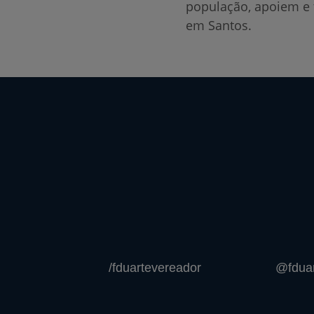
população, apoiem e 
em Santos.
/fduartevereador
@fduar