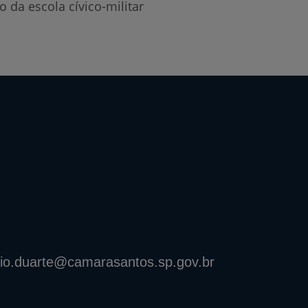
da escola cívico-militar
bio.duarte@camarasantos.sp.gov.br