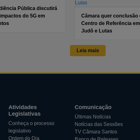
iência Pública discutirá
 impactos do 5G em
Câmara quer conclusão
ntos
Centro de Referência em
Judô e Lutas
Leia mais
Atividades
Comunicação
Legislativas
Últimas Notícias
Conheça o processo
Notícias das Sessões
legislativo
TV Câmara Santos
Ordem do Dia
Banco de Releases