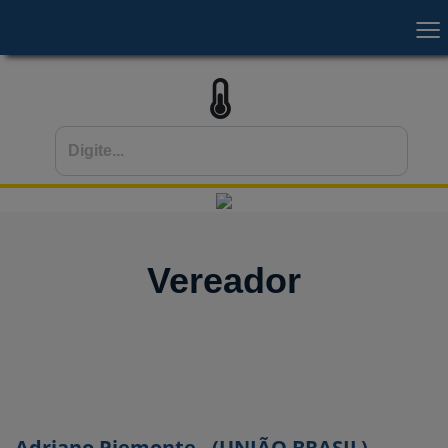
Menu
HOME
INSTITUCIONAL
VEREADORES
ATIVIDADES LEGISLATIVAS
ESCOLA DO LEGISLATIVO
CONCURSOS
COMUNICAÇÃO
Vereador
FALE CONOSCO
Adriano Piemonte - (UNIÃO BRASIL)